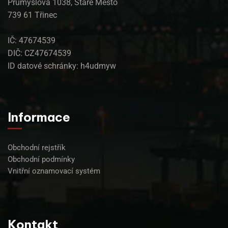
Průmyslová 1038, Staré Město
739 61 Třinec
IČ: 47674539
DIČ: CZ47674539
ID datové schránky: h4udmyw
Informace
Obchodní rejstřík
Obchodní podmínky
Vnitřní oznamovací systém
Kontakt