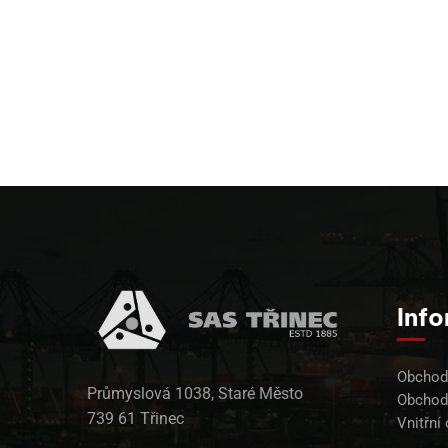
Inf
Obchodn
Průmyslová 1038, Staré Město
Obchod
739 61 Třinec
Vnitřní