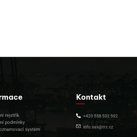
ormace
Kontakt
í rejstřík
+420 558 532 592
ní podmínky
info.sas@trz.cz
 oznamovací systém