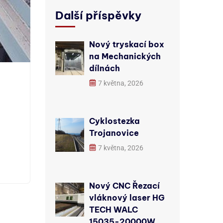
Další příspěvky
Nový tryskací box
na Mechanických
dílnách
7 května, 2026
Cyklostezka
Trojanovice
7 května, 2026
Nový CNC Řezací
vláknový laser HG
TECH WALC
15035-20000W