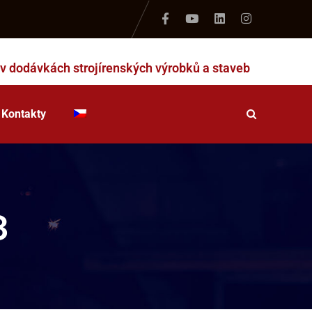
 v dodávkách strojírenských výrobků a staveb
Kontakty
3