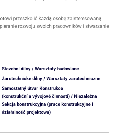
towi przeszkolić każdą osobę zainteresowaną
pieranie rozwoju swoich pracowników i stwarzanie
Stavební dílny / Warsztaty budowlane
Žárotechnické dílny / Warsztaty żarotechniczne
Samostatný útvar Konstrukce
(konstrukční a vývojové činnosti) / Niezależna
Sekcja konstrukcyjna (prace konstrukcyjne i
działalność projektowa)