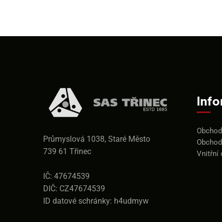
Inf
Obchodn
Průmyslová 1038, Staré Město
Obchod
739 61 Třinec
Vnitřní
IČ: 47674539
DIČ: CZ47674539
ID datové schránky: h4udmyw