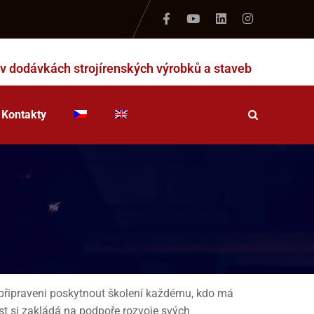
 v dodávkách strojírenských výrobků a staveb
Kontakty
řipraveni poskytnout školení každému, kdo má
st si zakládá na podpoře rozvoje svých