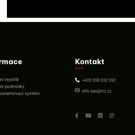
ormace
Kontakt
í rejstřík
+420 558 532 592
ní podmínky
info.sas@trz.cz
 oznamovací systém