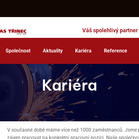
Váš spolehlivý partner
Společnost
Aktuality
Kariéra
Reference
Kariéra
V současné době máme více než 1000 zaměstnanců. Jsme p
zájem pracovat na konkrétní pracovní pozici. Naše společno