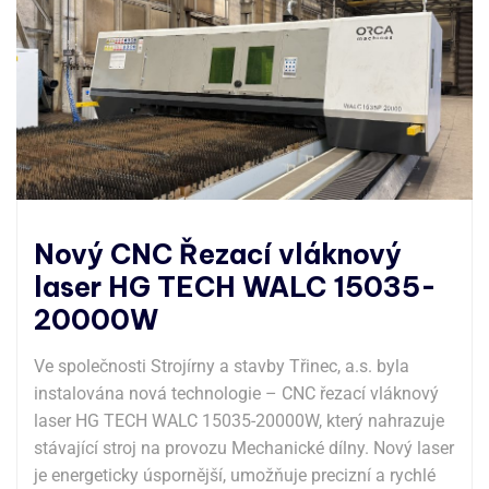
Nový CNC Řezací vláknový
laser HG TECH WALC 15035-
20000W
Ve společnosti Strojírny a stavby Třinec, a.s. byla
instalována nová technologie – CNC řezací vláknový
laser HG TECH WALC 15035-20000W, který nahrazuje
stávající stroj na provozu Mechanické dílny. Nový laser
je energeticky úspornější, umožňuje precizní a rychlé