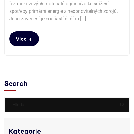
řezání kovových materiálů a přispívá ke snížení
spotřeby primární energie z neobnovitelných zdrojů.
Jeho zavedení je součástí širšího […]
+
Více
Search
Kategorie