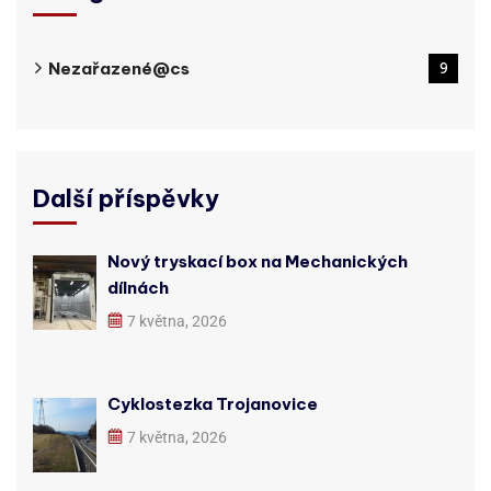
Nezařazené@cs
9
Další příspěvky
Nový tryskací box na Mechanických
dílnách
7 května, 2026
Cyklostezka Trojanovice
7 května, 2026