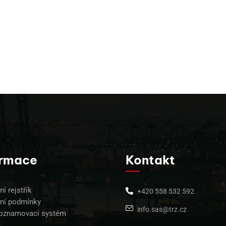
ormace
Kontakt
í rejstřík
+420 558 532 592
ní podmínky
info.sas@trz.cz
 oznamovací systém