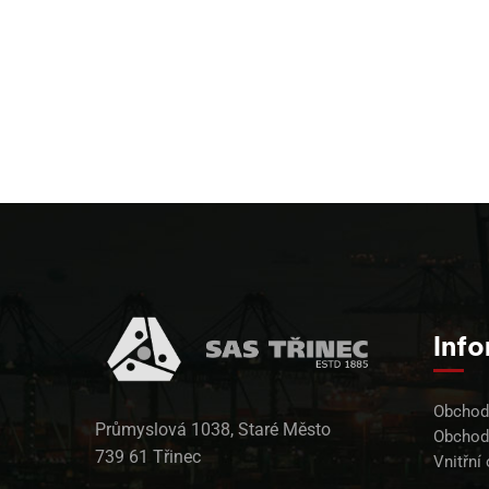
Inf
Obchodn
Průmyslová 1038, Staré Město
Obchod
739 61 Třinec
Vnitřní