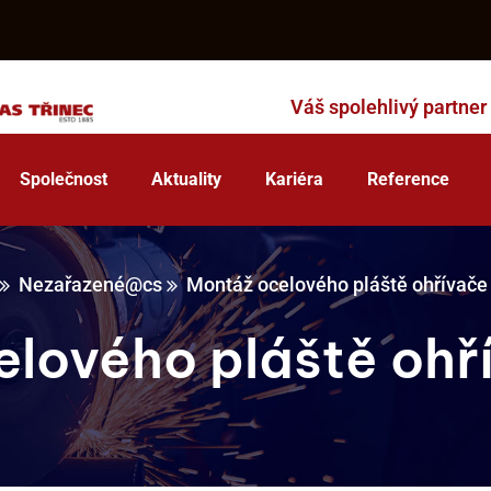
Váš spolehlivý partner
Společnost
Aktuality
Kariéra
Reference
Nezařazené@cs
Montáž ocelového pláště ohřívače 
lového pláště ohř