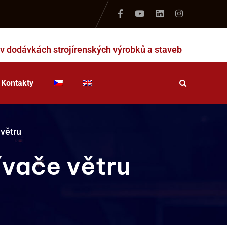
 v dodávkách strojírenských výrobků a staveb
Kontakty
větru
ívače větru