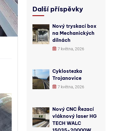
Další příspěvky
Nový tryskací box
na Mechanických
dílnách
7 května, 2026
Cyklostezka
Trojanovice
7 května, 2026
Nový CNC Řezací
vláknový laser HG
TECH WALC
15035-20000W