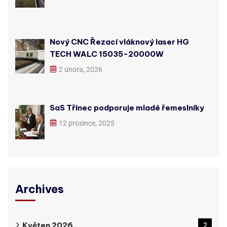
Nový CNC Řezací vláknový laser HG
TECH WALC 15035-20000W
2 února, 2026
SaS Třinec podporuje mladé řemeslníky
12 prosince, 2025
Archives
Květen 2026
2