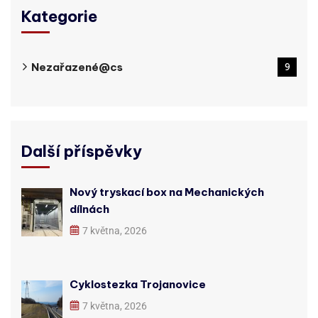
Kategorie
Nezařazené@cs
9
Další příspěvky
Nový tryskací box na Mechanických
dílnách
7 května, 2026
Cyklostezka Trojanovice
7 května, 2026