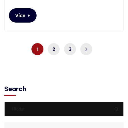
+
Více
1
2
3
Search