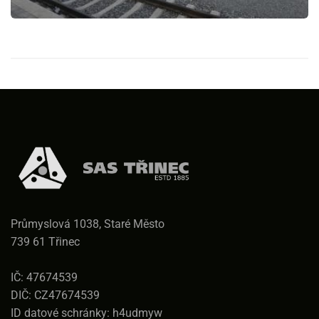
Průmyslová 1038, Staré Město
739 61 Třinec
IČ: 47674539
DIČ: CZ47674539
ID datové schránky: h4udmyw